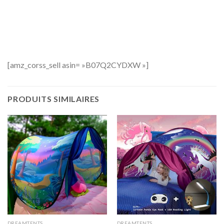
[amz_corss_sell asin= »B07Q2CYDXW »]
PRODUITS SIMILAIRES
DREAMTENTS
DREAMTENTS