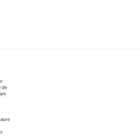
er
 de
eam
saure
ts