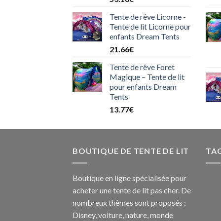
Tente de rêve Licorne -
Tente de lit Licorne pour
enfants Dream Tents
21.66
€
Tente de rêve Foret
Magique – Tente de lit
pour enfants Dream
Tents
13.77
€
BOUTIQUE DE TENTE DE LIT
TA
Boutique en ligne spécialisée pour
acheter une tente de lit pas cher. De
nombreux thèmes sont proposés :
Disney, voiture, nature, monde