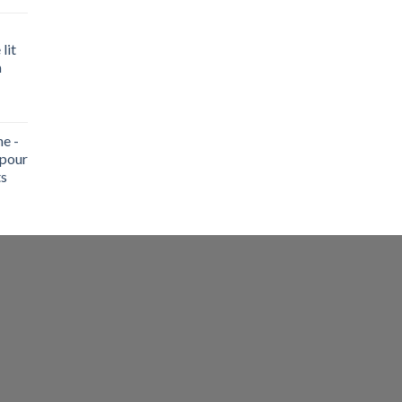
lit
m
ne -
 pour
ts