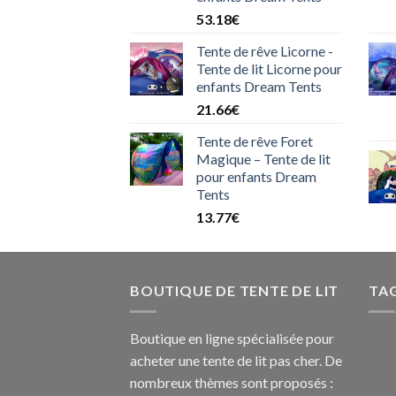
53.18
€
Tente de rêve Licorne -
Tente de lit Licorne pour
enfants Dream Tents
21.66
€
Tente de rêve Foret
Magique – Tente de lit
pour enfants Dream
Tents
13.77
€
BOUTIQUE DE TENTE DE LIT
TA
Boutique en ligne spécialisée pour
acheter une tente de lit pas cher. De
nombreux thèmes sont proposés :