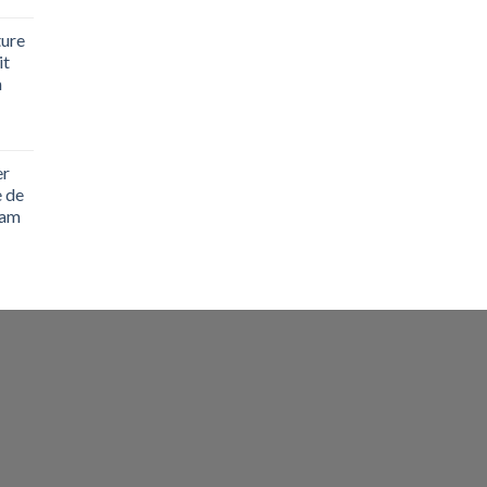
ture
it
m
er
 de
eam