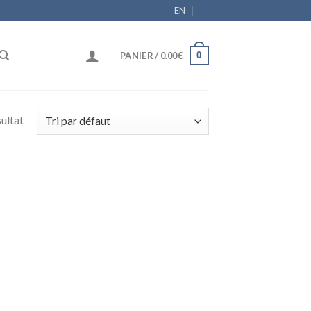
EN
0
PANIER /
0.00
€
sultat