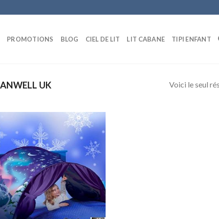
E
PROMOTIONS
BLOG
CIEL DE LIT
LIT CABANE
TIPI ENFANT
Voici le seul ré
ANWELL UK