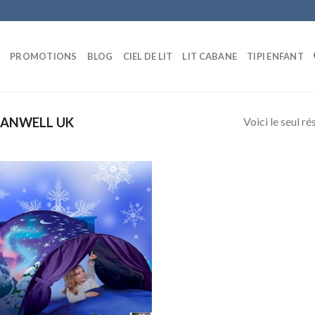
E
PROMOTIONS
BLOG
CIEL DE LIT
LIT CABANE
TIPI ENFANT
Voici le seul ré
ANWELL UK