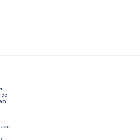
er
 de
eam
saure
ts