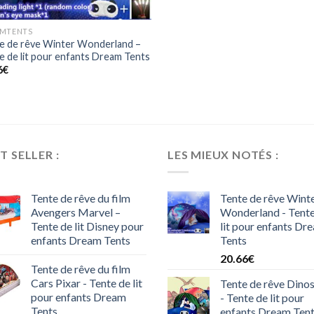
MTENTS
e de rêve Winter Wonderland –
e de lit pour enfants Dream Tents
6
€
T SELLER :
LES MIEUX NOTÉS :
Tente de rêve du film
Tente de rêve Wint
Avengers Marvel –
Wonderland - Tente
Tente de lit Disney pour
lit pour enfants Dr
enfants Dream Tents
Tents
20.66
€
Tente de rêve du film
Cars Pixar - Tente de lit
Tente de rêve Dino
pour enfants Dream
- Tente de lit pour
Tents
enfants Dream Ten