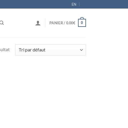
EN
0
PANIER /
0.00
€
sultat