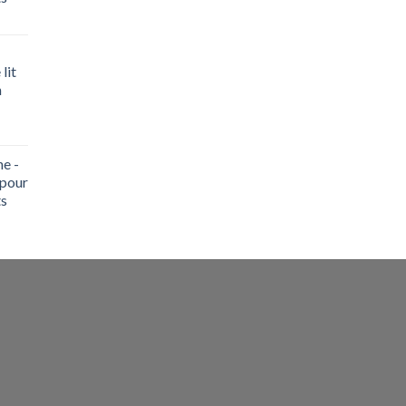
lit
m
ne -
 pour
ts