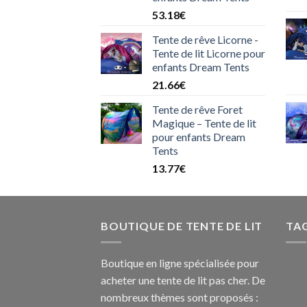
53.18
€
Tente de rêve Licorne -
Tente de lit Licorne pour
enfants Dream Tents
21.66
€
Tente de rêve Foret
Magique – Tente de lit
pour enfants Dream
Tents
13.77
€
BOUTIQUE DE TENTE DE LIT
TA
Boutique en ligne spécialisée pour
acheter une tente de lit pas cher. De
nombreux thèmes sont proposés :